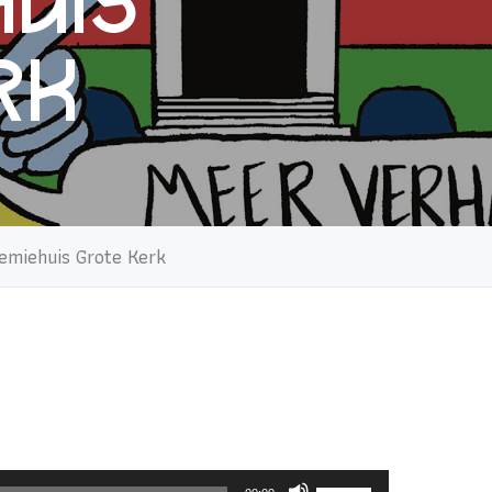
uis
rk
emiehuis Grote Kerk
Gebruik