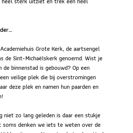
 heel sterk uitziet en trek een heel
rder…
 Academiehuis Grote Kerk, de aartsengel
s de Sint-Michaëlskerk genoemd. Wist je
n de binnenstad is gebouwd? Op een
een veilige plek die bij overstromingen
 naar deze plek en namen hun paarden en
n!
g niet zo lang geleden is daar een stukje
nt soms denken we iets te weten over de