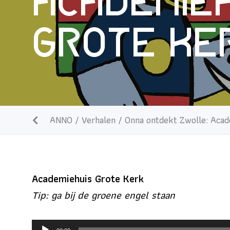
Academieh
Grote Ke
ANNO
/
Verhalen
/
Onna ontdekt Zwolle: Acad
Academiehuis Grote Kerk
Tip: ga bij de groene engel staan
Audiospeler