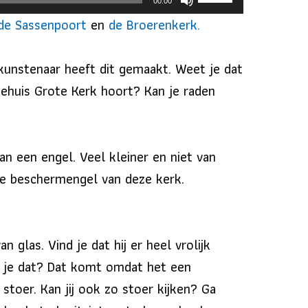
00:00
Omhoog/Omlaag
de Sassenpoort
en
de Broerenkerk.
pijltoetsen
om
kunstenaar heeft dit gemaakt. Weet je dat
het
ehuis Grote Kerk hoort? Kan je raden
volume
te
verhogen
n een engel. Veel kleiner en niet van
of
de beschermengel van deze kerk.
te
verlagen.
 glas. Vind je dat hij er heel vrolijk
 zie je dat? Dat komt omdat het een
l stoer. Kan jij ook zo stoer kijken? Ga