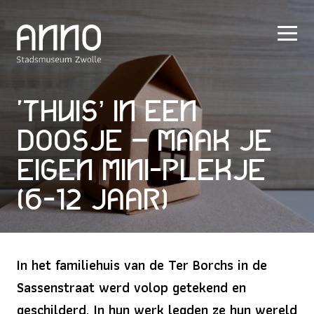
‘Thuis’ in een
doosje – maak je
eigen mini-plekje
(6-12 jaar)
In het familiehuis van de Ter Borchs in de
Sassenstraat werd volop getekend en
geschilderd. In hun werk legden ze hun wereld