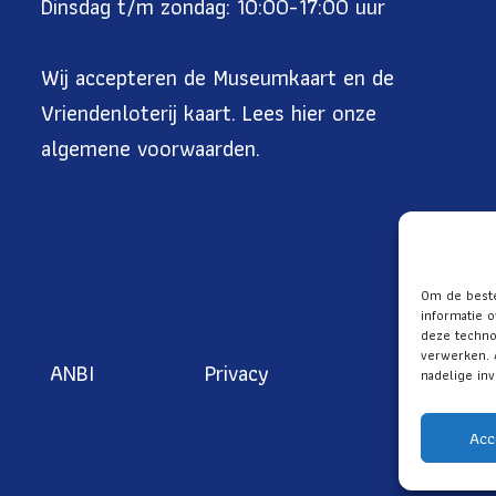
Dinsdag t/m zondag: 10:00-17:00 uur
Wij accepteren de Museumkaart en de
Vriendenloterij kaart. Lees
hier onze
algemene voorwaarden
.
Om de beste
informatie o
deze techno
verwerken. 
ANBI
Privacy
nadelige in
Acc