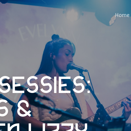
Home
sessies:
s &