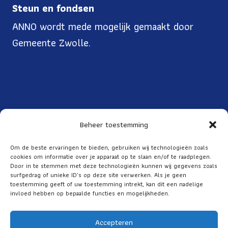
Steun en fondsen
ANNO wordt mede mogelijk gemaakt door
Gemeente Zwolle.
Beheer toestemming
Toegankelijkheid
Om de beste ervaringen te bieden, gebruiken wij technologieën zoals
cookies om informatie over je apparaat op te slaan en/of te raadplegen.
Over ANNO
Door in te stemmen met deze technologieën kunnen wij gegevens zoals
ANBI
surfgedrag of unieke ID's op deze site verwerken. Als je geen
toestemming geeft of uw toestemming intrekt, kan dit een nadelige
Privacy
invloed hebben op bepaalde functies en mogelijkheden.
Accepteren