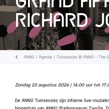
Grand Af
Richard J
ANNO
/
Agenda
/
Tuinsessies @ ANNO – The Gr
Zondag 23 augustus 2026 | 14.00 uur tot 17.
De ANNO Tuinsessies zijn intieme live-muziekm
binnentuin van ANNO Stadsmuseum Zwolle. T