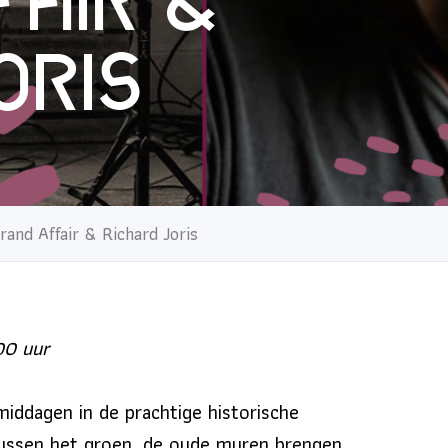
fair &
oris
and Affair & Richard Joris
00 uur
iddagen in de prachtige historische
ussen het groen, de oude muren brengen