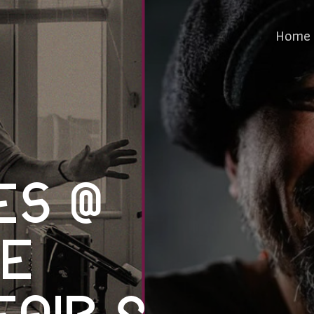
Home
es @
he