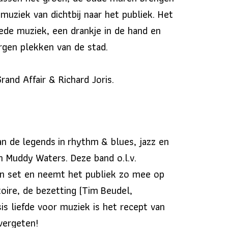
uziek van dichtbij naar het publiek. Het
oede muziek, een drankje in de hand en
gen plekken van de stad.
and Affair & Richard Joris.
an de
legends
in
rhythm
& blues, jazz en
en
Muddy
Waters. Deze band o.l.v.
en set en neemt het publiek zo mee op
rtoire, de bezetting (Tim
Beudel
,
is liefde voor muziek is het recept van
vergeten!