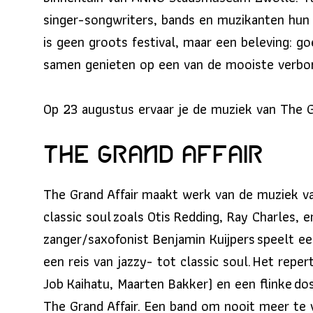
singer-songwriters, bands en muzikanten hun m
is geen groots festival, maar een beleving: g
samen genieten op een van de mooiste verbor
Op 23 augustus ervaar je de muziek van The Gr
The Grand Affair
The Grand
Affair
maakt werk van de muziek v
classic soul zoals
Otis
Redding, Ray Charles, 
zanger/saxofonist Benjamin Kuijpers speelt e
een reis van jazzy- tot classic soul. Het repe
Job
Kaihatu
, Maarten Bakker) en een flinke dos
The Grand
Affair
. Een band om nooit meer te 