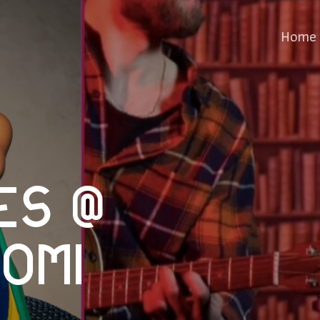
Home
es @
omi