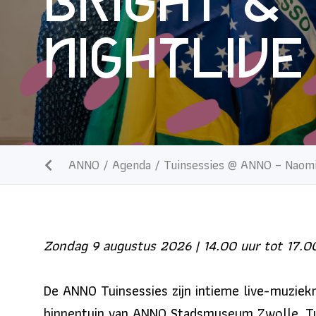
Bright &
Nightlive
ANNO
/
Agenda
/
Tuinsessies @ ANNO – Naomi
Zondag 9 augustus 2026 | 14.00 uur tot 17.0
De ANNO Tuinsessies zijn intieme live-muziekm
binnentuin van ANNO Stadsmuseum Zwolle. T